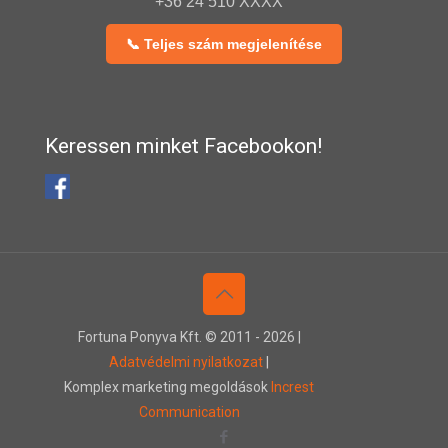
+36 24 510 XXXX
📞 Teljes szám megjelenítése
Keressen minket Facebookon!
Fortuna Ponyva Kft. © 2011 -
2026 |
Adatvédelmi nyilatkozat
|
Komplex marketing megoldások
Increst
Communication