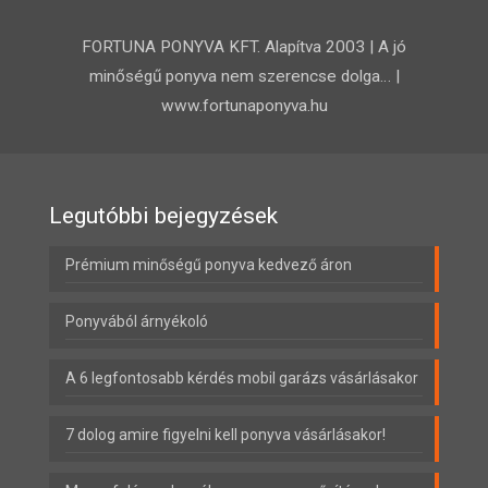
FORTUNA PONYVA KFT. Alapítva 2003 | A jó
minőségű ponyva nem szerencse dolga… |
www.fortunaponyva.hu
Legutóbbi bejegyzések
Prémium minőségű ponyva kedvező áron
Ponyvából árnyékoló
A 6 legfontosabb kérdés mobil garázs vásárlásakor
7 dolog amire figyelni kell ponyva vásárlásakor!