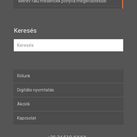
Merev falú medencék ponyva megerősítéssel
Keresés
Rólunk
Digitális nyomtatás
Akciók
Kapcsolat