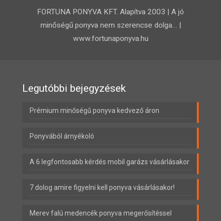
FORTUNA PONYVA KFT. Alapítva 2003 | A jó
minőségű ponyva nem szerencse dolga… |
www.fortunaponyva.hu
Legutóbbi bejegyzések
Prémium minőségű ponyva kedvező áron
Ponyvából árnyékoló
A 6 legfontosabb kérdés mobil garázs vásárlásakor
7 dolog amire figyelni kell ponyva vásárlásakor!
Merev falú medencék ponyva megerősítéssel