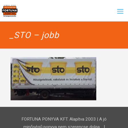
_STO – jobb
FORTUNA PONYVA KFT. Alapítva 2003 | A jó
minőségű ponyva nem szerencse dolga… |