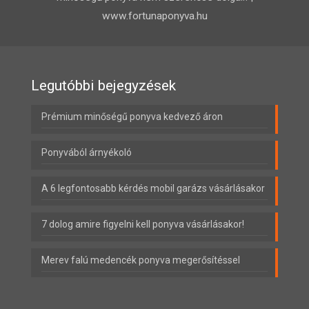
www.fortunaponyva.hu
Legutóbbi bejegyzések
Prémium minőségű ponyva kedvező áron
Ponyvából árnyékoló
A 6 legfontosabb kérdés mobil garázs vásárlásakor
7 dolog amire figyelni kell ponyva vásárlásakor!
Merev falú medencék ponyva megerősítéssel