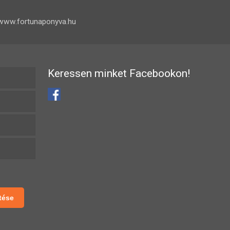
www.fortunaponyva.hu
Keressen minket Facebookon!
tése