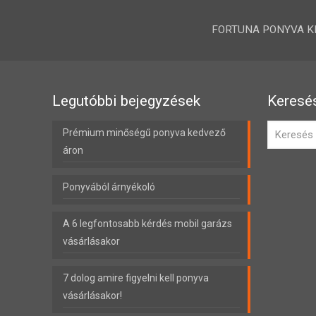
FORTUNA PONYVA KFT.
Legutóbbi bejegyzések
Keresé
Prémium minőségű ponyva kedvező
áron
Ponyvából árnyékoló
A 6 legfontosabb kérdés mobil garázs
vásárlásakor
7 dolog amire figyelni kell ponyva
vásárlásakor!