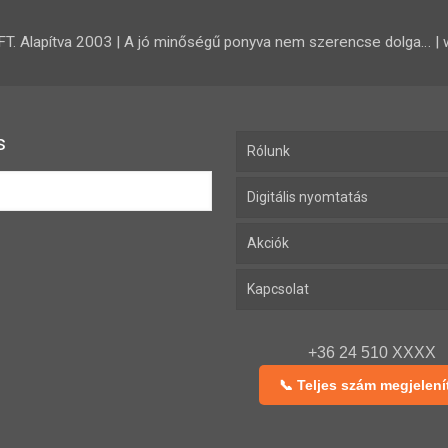
 Alapítva 2003 | A jó minőségű ponyva nem szerencse dolga… | 
s
Rólunk
Digitális nyomtatás
Akciók
Kapcsolat
+36 24 510 XXXX
📞 Teljes szám megjelení