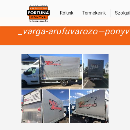
Rólunk
Termékeink
Szolgál
_varga-arufuvarozo—ponyv