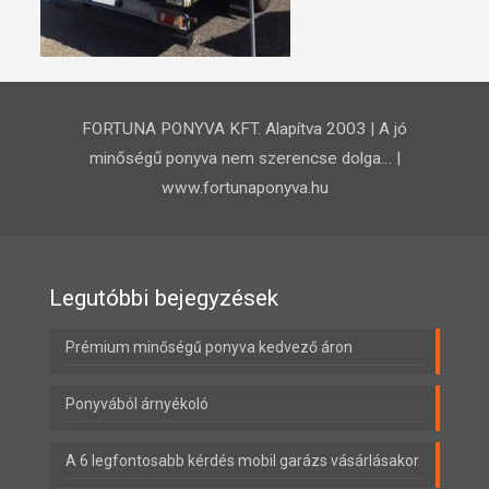
FORTUNA PONYVA KFT. Alapítva 2003 | A jó
minőségű ponyva nem szerencse dolga… |
www.fortunaponyva.hu
Legutóbbi bejegyzések
Prémium minőségű ponyva kedvező áron
Ponyvából árnyékoló
A 6 legfontosabb kérdés mobil garázs vásárlásakor