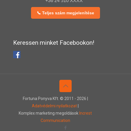
+36 24 510 XXXX
📞 Teljes szám megjelenítése
Keressen minket Facebookon!
Fortuna Ponyva Kft. © 2011 -
2026 |
Adatvédelmi nyilatkozat
|
Komplex marketing megoldások
Increst
Communication