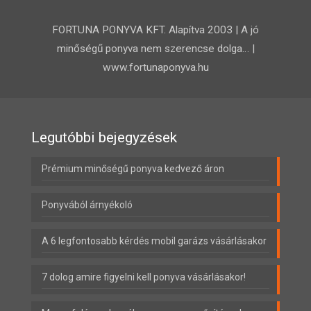
FORTUNA PONYVA KFT. Alapítva 2003 | A jó
minőségű ponyva nem szerencse dolga… |
www.fortunaponyva.hu
Legutóbbi bejegyzések
Prémium minőségű ponyva kedvező áron
Ponyvából árnyékoló
A 6 legfontosabb kérdés mobil garázs vásárlásakor
7 dolog amire figyelni kell ponyva vásárlásakor!