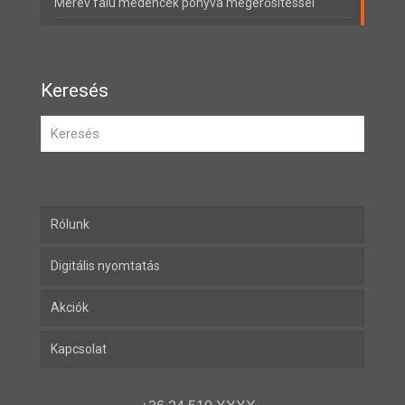
Merev falú medencék ponyva megerősítéssel
Keresés
Rólunk
Digitális nyomtatás
Akciók
Kapcsolat