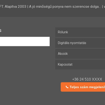
 Alapítva 2003 | A jó minőségű ponyva nem szerencse dolga… | 
s
Rólunk
Digitális nyomtatás
Akciók
Kapcsolat
+36 24 510 XXXX
📞 Teljes szám megjelení