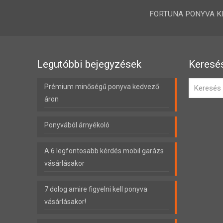
FORTUNA PONYVA KFT.
Legutóbbi bejegyzések
Keresé
Prémium minőségű ponyva kedvező
áron
Ponyvából árnyékoló
A 6 legfontosabb kérdés mobil garázs
vásárlásakor
7 dolog amire figyelni kell ponyva
vásárlásakor!