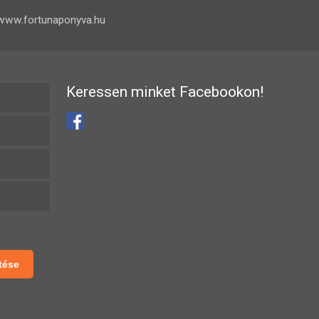
www.fortunaponyva.hu
Keressen minket Facebookon!
tése