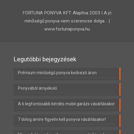
FORTUNA PONYVA KFT. Alapítva 2003 | A jó
minőségű ponyva nem szerencse dolga… |
www.fortunaponyva.hu
Legutóbbi bejegyzések
Prémium minőségű ponyva kedvező áron
Ponyvából árnyékoló
A 6 legfontosabb kérdés mobil garázs vásárlásakor
7 dolog amire figyelni kell ponyva vásárlásakor!