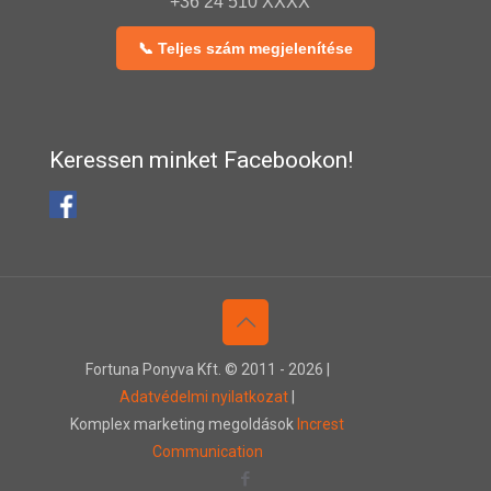
+36 24 510 XXXX
📞 Teljes szám megjelenítése
Keressen minket Facebookon!
Fortuna Ponyva Kft. © 2011 -
2026 |
Adatvédelmi nyilatkozat
|
Komplex marketing megoldások
Increst
Communication