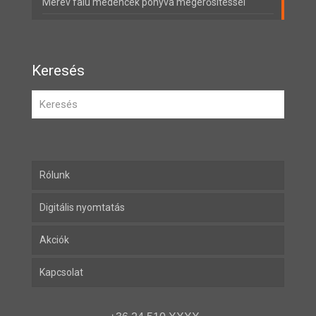
Merev falú medencék ponyva megerősítéssel
Keresés
Rólunk
Digitális nyomtatás
Akciók
Kapcsolat