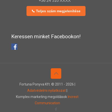
+36 24 510 XXXX
📞 Teljes szám megjelenítése
Keressen minket Facebookon!
Fortuna Ponyva Kft. © 2011 -
2026 |
Adatvédelmi nyilatkozat
|
Komplex marketing megoldások
Increst
Communication