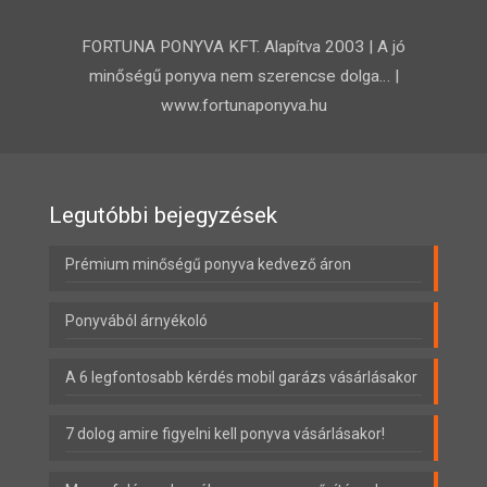
FORTUNA PONYVA KFT. Alapítva 2003 | A jó
minőségű ponyva nem szerencse dolga… |
www.fortunaponyva.hu
Legutóbbi bejegyzések
Prémium minőségű ponyva kedvező áron
Ponyvából árnyékoló
A 6 legfontosabb kérdés mobil garázs vásárlásakor
7 dolog amire figyelni kell ponyva vásárlásakor!