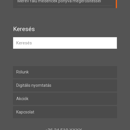
Merev falú medencék ponyva megerősítéssel
Keresés
Rólunk
Digitális nyomtatás
Akciók
Kapcsolat