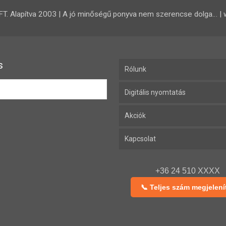
 Alapítva 2003 | A jó minőségű ponyva nem szerencse dolga… | 
s
Rólunk
Digitális nyomtatás
Akciók
Kapcsolat
+36 24 510 XXXX
📞 Teljes szám megjelení