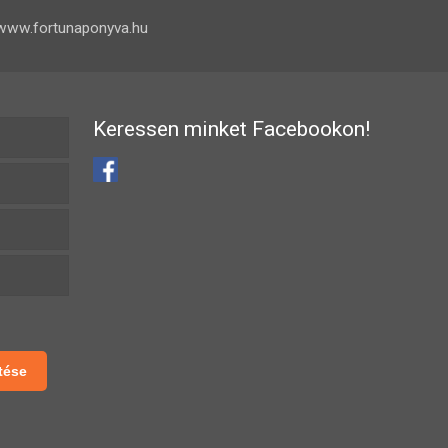
www.fortunaponyva.hu
Keressen minket Facebookon!
tése