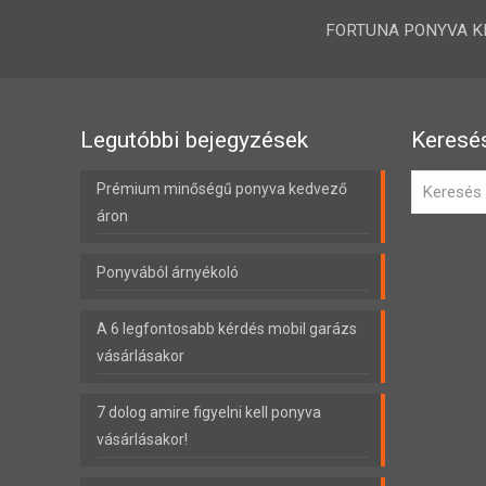
FORTUNA PONYVA KFT.
Legutóbbi bejegyzések
Keresé
Prémium minőségű ponyva kedvező
áron
Ponyvából árnyékoló
A 6 legfontosabb kérdés mobil garázs
vásárlásakor
7 dolog amire figyelni kell ponyva
vásárlásakor!