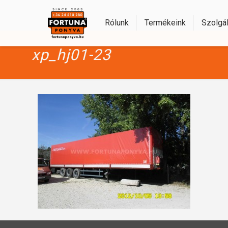
Rólunk
Termékeink
Szolgál
xp_hj01-23