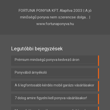
FORTUNA PONYVA KFT. Alapítva 2003 | A jó
minőségű ponyva nem szerencse dolga… |
www.fortunaponyva.hu
Legutóbbi bejegyzések
Prémium minőségű ponyva kedvező áron
Ponyvából árnyékoló
A 6 legfontosabb kérdés mobil garázs vásárlásakor
7 dolog amire figyelni kell ponyva vásárlásakor!