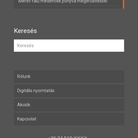
Merev falú medencék ponyva megerősítéssel
Keresés
Rólunk
Digitális nyomtatás
Akciók
Kapcsolat