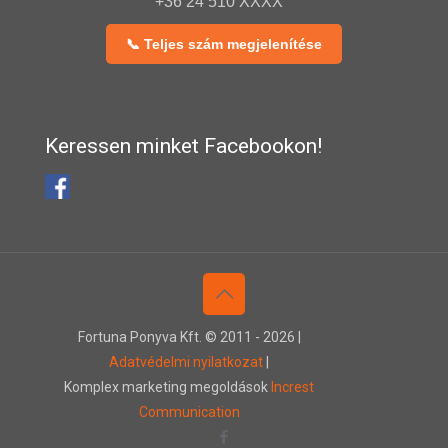
+36 24 510 XXXX
📞 Teljes szám megjelenítése
Keressen minket Facebookon!
Fortuna Ponyva Kft. © 2011 -
2026 |
Adatvédelmi nyilatkozat
|
Komplex marketing megoldások
Increst
Communication