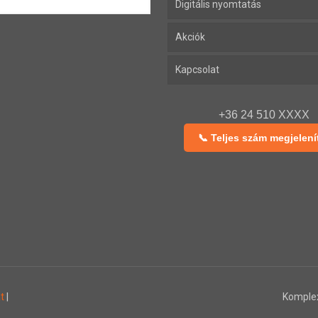
Digitális nyomtatás
Akciók
Kapcsolat
+36 24 510 XXXX
📞 Teljes szám megjelení
t
|
Komple