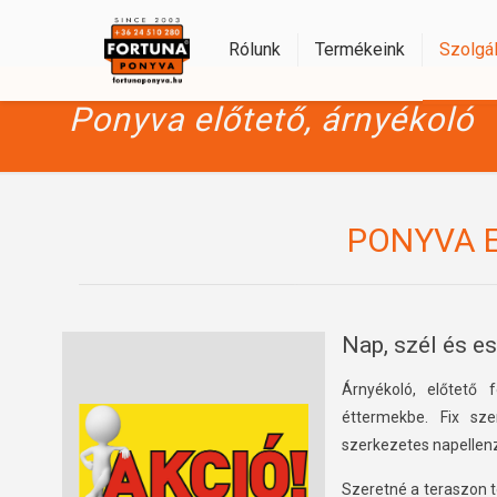
Rólunk
Termékeink
Szolgál
Ponyva előtető, árnyékoló
PONYVA 
Nap, szél és e
Árnyékoló, előtető f
éttermekbe. Fix sze
szerkezetes napellenz
Szeretné a teraszon t