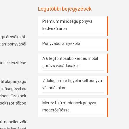
Legutóbbi bejegyzések
Prémium minőségű ponyva
kedvező áron
gú árnyékolót.
Ponyvából árnyékoló
tlan ponyvából
A 6 legfontosabb kérdés mobil
ni elkészítése
garázs vásárlásakor
7 dolog amire figyelni kell ponyva
til alapanyagú
vásárlásakor!
minőségével és
telben. Ezeknek
Merev falú medencék ponyva
 sokszor többe
megerősítéssel
pú napellenzők