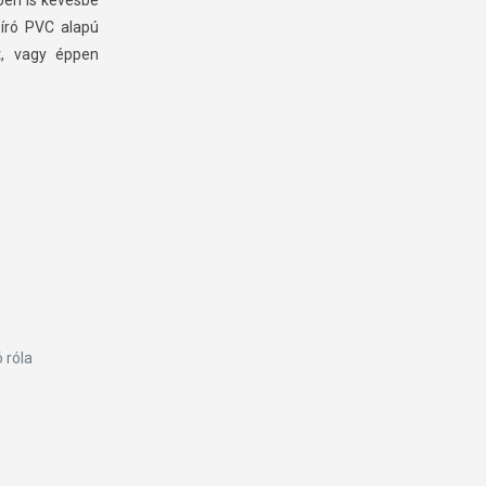
ben is kevésbé
bíró PVC alapú
at, vagy éppen
 róla