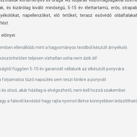
isztításuk körülményes és drága. Az időjárás viszontagságaival szem
ak, és kizárólag kiváló minőségű, 5-15 év élettartamú, erős, strapa
yékolókat, napellenzőket, elő tetőket, terasz esővédő oldalfalak
tést.
előnyei:
emben ellenállóbb mint a hagyományos textilből készült árnyékoló.
öszönhetően teljesen vízhatlan soha nem ázik át!
ságtól függően 5-10 év garanciát vállalunk az elkészült ponyvára
 a folyamatos tűző napsütés sem teszi tönkre a ponyvát
 és olcsó, akár házilag is elvégezhető, nem kell hozzá szakember
gy a falevél kevésbé hagy rajta nyomot illetve könnyebben letisztítható