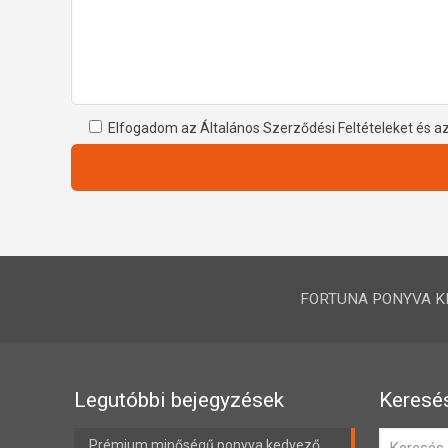
Elfogadom az Általános Szerződési Feltételeket és a
FORTUNA PONYVA KFT.
Legutóbbi bejegyzések
Keresé
Prémium minőségű ponyva kedvező