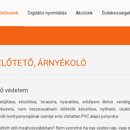
tatásaink
Digitális nyomtatás
Akcióink
Érdekessége
ELŐTETŐ, ÁRNYÉKOLÓ
ső védelem
elújítása, készítése, teraszra, nyaralóba, erkélyere illetve vendég
rkezetű, nem összecsukható előtetők készítése, nyitható, csukló
ők textil ponyvájának cseréje erős vízhatlan PVC alapú ponyvára.
öltött időt meghosszabbítani? Nem szeretné ha egy szeles nap, vagy e