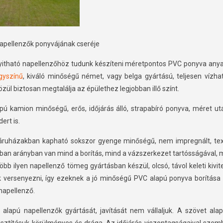
apellenzők ponyvájának cseréje
yitható napellenzőhöz tudunk készíteni méretpontos PVC ponyva anya
gyszínű
, kiváló minőségű német, vagy belga gyártású, teljesen vízha
zül biztosan megtalálja az épülethez legjobban illő színt.
 kamion minőségű, erős, időjárás álló, strapabíró ponyva, méret utá
ert is.
sáruházakban kapható sokszor gyenge minőségű, nem impregnált, tex
ában arányban van mind a borítás, mind a vázszerkezet tartósságával, 
öbb ilyen napellenző tömeg gyártásban készül, olcsó, távol keleti kivi
 versenyezni, így ezeknek a jó minőségű PVC alapú ponyva borítása
napellenző.
lapú napellenzők gyártását, javítását nem vállaljuk. A szövet ala