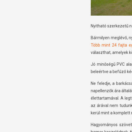
Nyitható szerkezetű n
Bármilyen meglévő, n
Több mint 24 fajta e
választhat, amelyek kö
Jó minőségű PVC alapú
beleértve a befűző kéd
Ne feledje, a barkác
napellenzők ára által
élettartamával. A legt
az árával nem tudunk
kerül mint a komplett 
Hagyományos szövet a