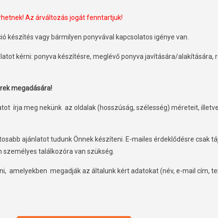
rhetnek! Az árváltozás jogát fenntartjuk!
áció készítés vagy bármilyen ponyvával kapcsolatos igénye van.
latot kérni: ponyva készítésre, meglévő ponyva javítására/alakítására,
erek megadására!
atot írja meg nekünk az oldalak (hosszúság, szélesség) méreteit, illetv
tosabb ajánlatot tudunk Önnek készíteni. E-mailes érdeklődésre csak t
en személyes találkozóra van szükség.
i, amelyekben megadják az általunk kért adatokat (név, e-mail cím, t