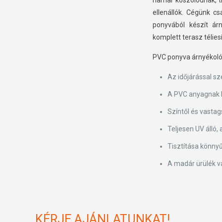
hamar koszolódnak, t
ellenállók. Cégünk cs
ponyvából készít árn
komplett terasz téliesí
PVC ponyva árnyékoló 
Az időjárással sz
A PVC anyagnak k
Színtől és vastag
Teljesen UV álló,
Tisztítása könnyű
A madár ürülék va
KÉRJE AJÁNLATUNKAT!