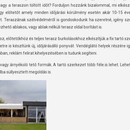
vagy a teraszon töltött időt? Forduljon hozzánk bizalommal, mi elkész
agy előtetőt amely minden időjárási körülmény esetén akár 10-15 éve
t. Teraszának szélvédelméről is gondoskodunk ha szeretné, igény sze
zhető ablakos, vagy ablak nélküli terasz oldal borítást is.
, előtetőkhöz és teljes terasz burkolásokhoz elkészítjük a fix tartó sze
re is készítünk új, időjárásálló ponyvát. Vendéglátó helyek részére i
ban, reklám felirat kihelyezésében is tudunk segíteni.
vagy árnyékoló tető formák. A tartó szerkezet több féle is lehet. Lehet
falba süllyesztett megoldás is.