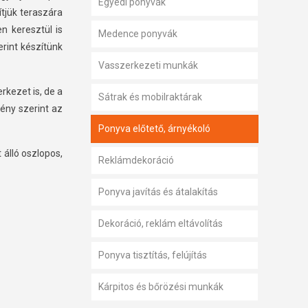
Egyedi ponyvák
ítjük teraszára
n keresztül is
Medence ponyvák
rint készítünk
Vasszerkezeti munkák
rkezet is, de a
Sátrak és mobilraktárak
gény szerint az
Ponyva előtető, árnyékoló
 álló oszlopos,
Reklámdekoráció
Ponyva javítás és átalakítás
Dekoráció, reklám eltávolítás
Ponyva tisztítás, felújítás
Kárpitos és bőrözési munkák