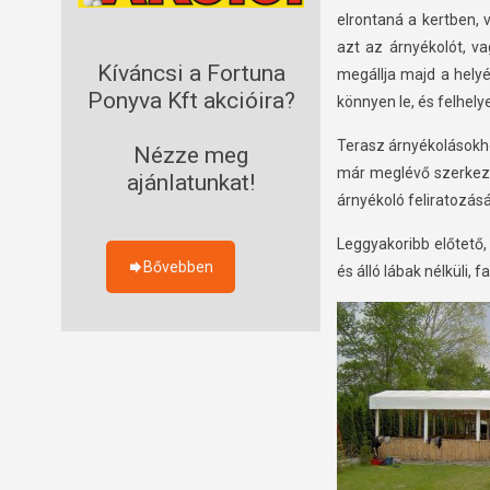
elrontaná a kertben, 
azt az árnyékolót, v
Kíváncsi a Fortuna
megállja majd a helyé
Ponyva Kft akcióira?
könnyen le, és felhelye
Terasz árnyékolásokhoz
Nézze meg
már meglévő szerkezet
ajánlatunkat!
árnyékoló feliratozásá
Leggyakoribb előtető, 
Bővebben
és álló lábak nélküli, 