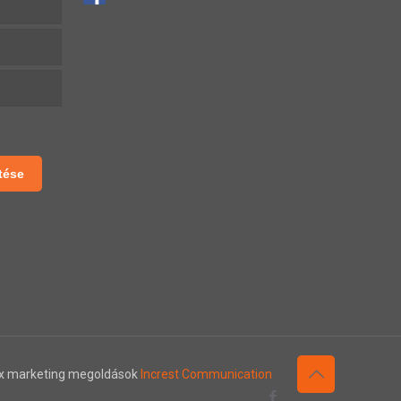
tése
x marketing megoldások
Increst Communication