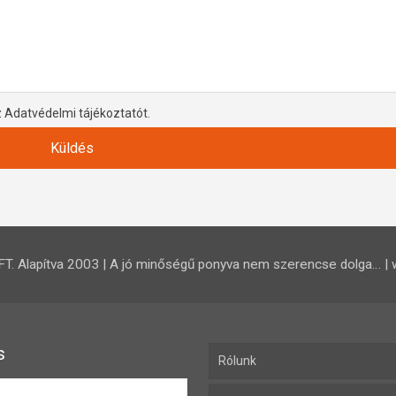
z Adatvédelmi tájékoztatót.
 Alapítva 2003 | A jó minőségű ponyva nem szerencse dolga… | 
s
Rólunk