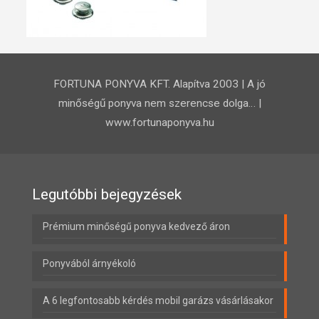
FORTUNA PONYVA KFT. Alapítva 2003 | A jó
minőségű ponyva nem szerencse dolga… |
www.fortunaponyva.hu
Legutóbbi bejegyzések
Prémium minőségű ponyva kedvező áron
Ponyvából árnyékoló
A 6 legfontosabb kérdés mobil garázs vásárlásakor