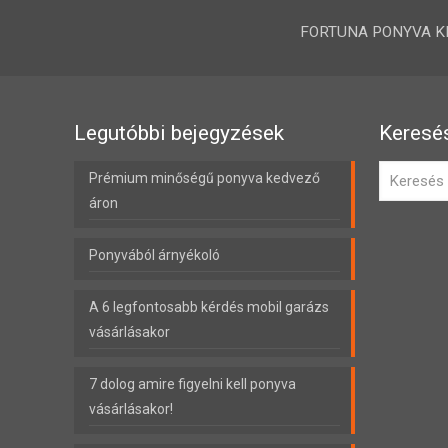
FORTUNA PONYVA KFT.
Legutóbbi bejegyzések
Keresé
Prémium minőségű ponyva kedvező
áron
Ponyvából árnyékoló
A 6 legfontosabb kérdés mobil garázs
vásárlásakor
7 dolog amire figyelni kell ponyva
vásárlásakor!