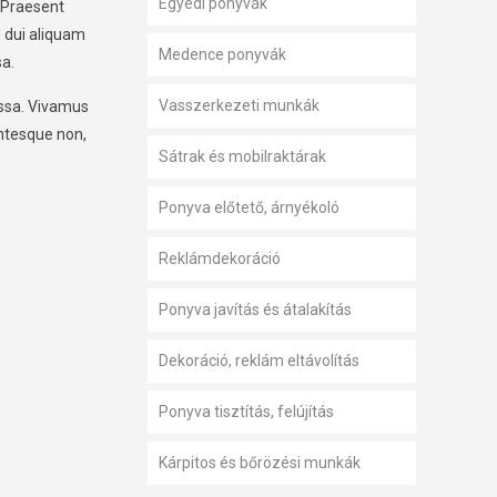
Egyedi ponyvák
. Praesent
g dui aliquam
Medence ponyvák
sa.
Vasszerkezeti munkák
massa. Vivamus
entesque non,
Sátrak és mobilraktárak
Ponyva előtető, árnyékoló
Reklámdekoráció
Ponyva javítás és átalakítás
Dekoráció, reklám eltávolítás
Ponyva tisztítás, felújítás
Kárpitos és bőrözési munkák