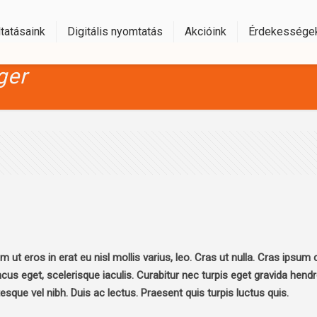
tatásaink
Digitális nyomtatás
Akcióink
Érdekessége
ger
t eros in erat eu nisl mollis varius, leo. Cras ut nulla. Cras ipsum 
oncus eget, scelerisque iaculis. Curabitur nec turpis eget gravida hendre
ntesque vel nibh. Duis ac lectus. Praesent quis turpis luctus quis.