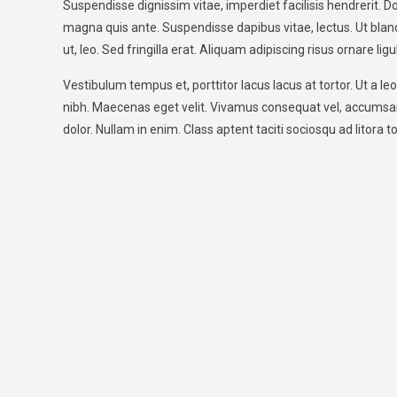
Suspendisse dignissim vitae, imperdiet facilisis hendrerit. 
magna quis ante. Suspendisse dapibus vitae, lectus. Ut blandi
ut, leo. Sed fringilla erat. Aliquam adipiscing risus ornare li
Vestibulum tempus et, porttitor lacus lacus at tortor. Ut a l
nibh. Maecenas eget velit. Vivamus consequat vel, accumsan a
dolor. Nullam in enim. Class aptent taciti sociosqu ad litora 