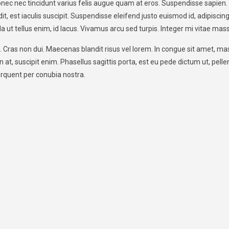
Donec nec tincidunt varius felis augue quam at eros. Suspendisse sapien
t, est iaculis suscipit. Suspendisse eleifend justo euismod id, adipiscin
gula ut tellus enim, id lacus. Vivamus arcu sed turpis. Integer mi vitae mas
eo. Cras non dui. Maecenas blandit risus vel lorem. In congue sit amet, 
t, suscipit enim. Phasellus sagittis porta, est eu pede dictum ut, pell
torquent per conubia nostra.