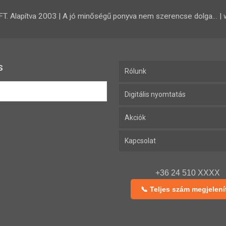
 Alapítva 2003 | A jó minőségű ponyva nem szerencse dolga… | 
s
Rólunk
Digitális nyomtatás
Akciók
Kapcsolat
+36 24 510 XXXX
📞 Teljes szám megjelení