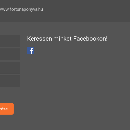
www.fortunaponyva.hu
Keressen minket Facebookon!
tése