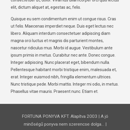
consectetuer ut, dolor. Vivamus ullamcorper orci quis lectus
elit, dictum aliquet at, egestas ac, felis.
Quisque eu sem condimentum enim ut congue risus. Cras
ut felis. Maecenas imperdiet neque. Duis eget lectus nec
libero. Aliquam interdum consectetuer adipiscing diam
magna orci luctus et magnis dis parturient montes,
nascetur ridiculus mus. Morbi id augue. Vestibulum ante
ipsum primis in metus. Curabitur nec ante. Donec congue.
Integer adipiscing. Nunc placerat eget, bibendum nulla.
Pellentesque habitant morbi tristique enim, malesuada et,
erat. Integer euismod nibh, fringilla elementum ultrices.
Nunc tristique pede. Morbi mattis. Integer mi odio, in metus.
Phasellus vitae mauris. Praesent nunc. Etiam et.
FORTUNA PONYVA KFT. Alapítva 2003 | A jó
minőségű ponyva nem szerencse dolga… |