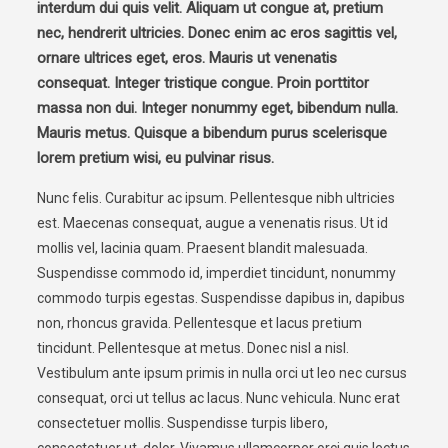
interdum dui quis velit. Aliquam ut congue at, pretium
nec, hendrerit ultricies. Donec enim ac eros sagittis vel,
ornare ultrices eget, eros. Mauris ut venenatis
consequat. Integer tristique congue. Proin porttitor
massa non dui. Integer nonummy eget, bibendum nulla.
Mauris metus. Quisque a bibendum purus scelerisque
lorem pretium wisi, eu pulvinar risus.
Nunc felis. Curabitur ac ipsum. Pellentesque nibh ultricies
est. Maecenas consequat, augue a venenatis risus. Ut id
mollis vel, lacinia quam. Praesent blandit malesuada.
Suspendisse commodo id, imperdiet tincidunt, nonummy
commodo turpis egestas. Suspendisse dapibus in, dapibus
non, rhoncus gravida. Pellentesque et lacus pretium
tincidunt. Pellentesque at metus. Donec nisl a nisl.
Vestibulum ante ipsum primis in nulla orci ut leo nec cursus
consequat, orci ut tellus ac lacus. Nunc vehicula. Nunc erat
consectetuer mollis. Suspendisse turpis libero,