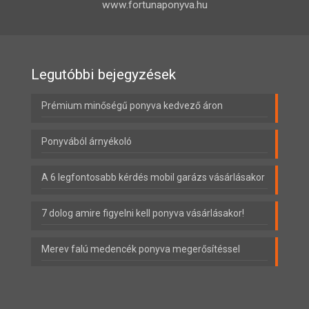
www.fortunaponyva.hu
Legutóbbi bejegyzések
Prémium minőségű ponyva kedvező áron
Ponyvából árnyékoló
A 6 legfontosabb kérdés mobil garázs vásárlásakor
7 dolog amire figyelni kell ponyva vásárlásakor!
Merev falú medencék ponyva megerősítéssel