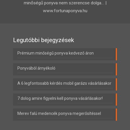
minőségű ponyva nem szerencse dolga… |
www.fortunaponyva.hu
Legutóbbi bejegyzések
Prémium minőségű ponyva kedvező áron
Ponyvából árnyékoló
A 6 legfontosabb kérdés mobil garázs vásárlásakor
7 dolog amire figyelni kell ponyva vásárlásakor!
Merev falú medencék ponyva megerősítéssel