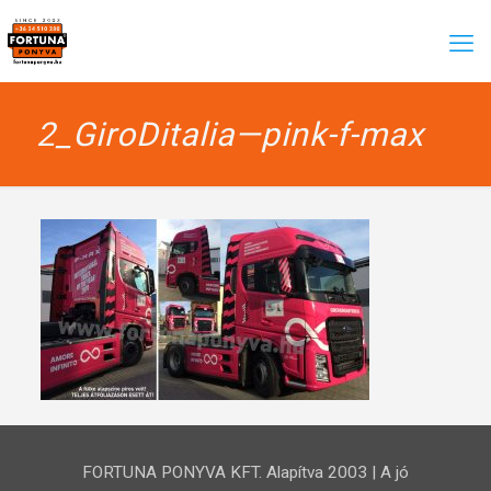
2_GiroDitalia—pink-f-max
FORTUNA PONYVA KFT. Alapítva 2003 | A jó