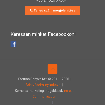
+36 24 510 XXXX
📞 Teljes szám megjelenítése
Keressen minket Facebookon!
Fortuna Ponyva Kft. © 2011 -
2026 |
Adatvédelmi nyilatkozat
|
Komplex marketing megoldások
Increst
Communication