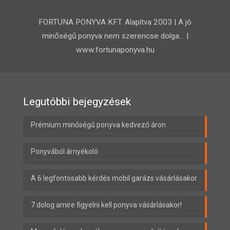
FORTUNA PONYVA KFT. Alapítva 2003 | A jó
minőségű ponyva nem szerencse dolga… |
www.fortunaponyva.hu
Legutóbbi bejegyzések
Prémium minőségű ponyva kedvező áron
Ponyvából árnyékoló
A 6 legfontosabb kérdés mobil garázs vásárlásakor
7 dolog amire figyelni kell ponyva vásárlásakor!