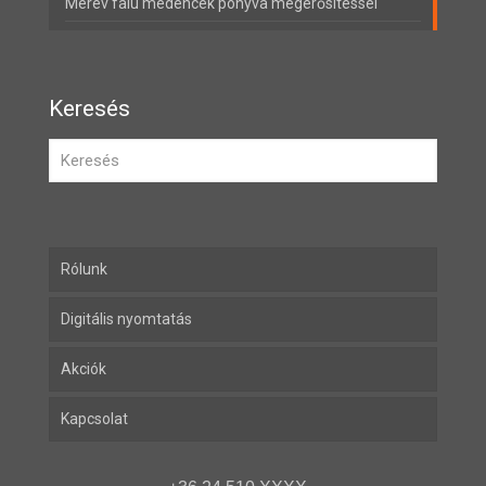
Merev falú medencék ponyva megerősítéssel
Keresés
Rólunk
Digitális nyomtatás
Akciók
Kapcsolat