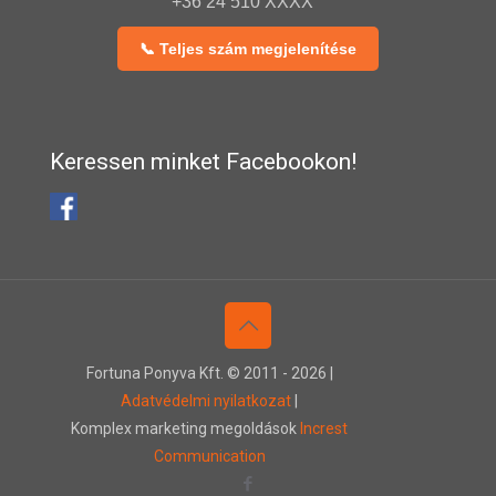
+36 24 510 XXXX
📞 Teljes szám megjelenítése
Keressen minket Facebookon!
Fortuna Ponyva Kft. © 2011 -
2026 |
Adatvédelmi nyilatkozat
|
Komplex marketing megoldások
Increst
Communication