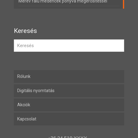
Merev falú medencék ponyva megerősítéssel
Keresés
Rólunk
Digitális nyomtatás
Akciók
Kapcsolat