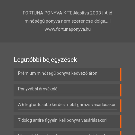
FORTUNA PONYVA KFT. Alapítva 2003 | A jó
minőségű ponyva nem szerencse dolga… |
www.fortunaponyva.hu
Legutóbbi bejegyzések
Prémium minőségű ponyva kedvező áron
Ponyvából árnyékoló
A 6 legfontosabb kérdés mobil garázs vásárlásakor
7 dolog amire figyelni kell ponyva vásárlásakor!