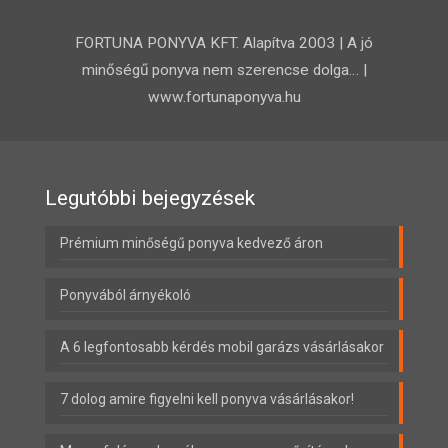
FORTUNA PONYVA KFT. Alapítva 2003 | A jó
minőségű ponyva nem szerencse dolga… |
www.fortunaponyva.hu
Legutóbbi bejegyzések
Prémium minőségű ponyva kedvező áron
Ponyvából árnyékoló
A 6 legfontosabb kérdés mobil garázs vásárlásakor
7 dolog amire figyelni kell ponyva vásárlásakor!