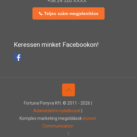
+36 24 510 XXXX
📞 Teljes szám megjelenítése
Keressen minket Facebookon!
Fortuna Ponyva Kft. © 2011 -
2026 |
Adatvédelmi nyilatkozat
|
Komplex marketing megoldások
Increst
Communication