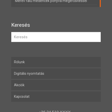
Merev falú medencék ponyva megerősítéssel
Keresés
Rólunk
Digitális nyomtatás
Akciók
Kapcsolat