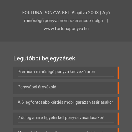
FORTUNA PONYVA KFT. Alapítva 2003 | A jó
minőségű ponyva nem szerencse dolga… |
www.fortunaponyva.hu
Legutóbbi bejegyzések
Prémium minőségű ponyva kedvező áron
Ponyvából árnyékoló
A 6 legfontosabb kérdés mobil garázs vásárlásakor
7 dolog amire figyelni kell ponyva vásárlásakor!