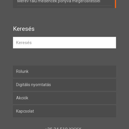
Merev falú medencék ponyva megerősítéssel
Keresés
Rólunk
Digitális nyomtatás
Akciók
Kapcsolat