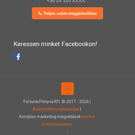
+36 24 510 XXXX
📞 Teljes szám megjelenítése
Keressen minket Facebookon!
Fortuna Ponyva Kft. © 2011 -
2026 |
Adatvédelmi nyilatkozat
|
Komplex marketing megoldások
Increst
Communication