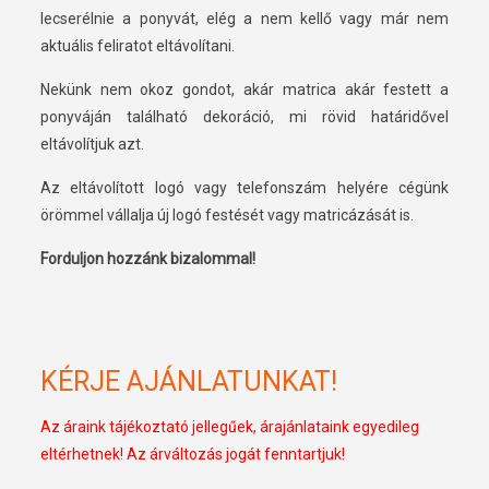
lecserélnie a ponyvát, elég a nem kellő vagy már nem
aktuális feliratot eltávolítani.
Nekünk nem okoz gondot, akár matrica akár festett a
ponyváján található dekoráció, mi rövid határidővel
eltávolítjuk azt.
Az eltávolított logó vagy telefonszám helyére cégünk
örömmel vállalja új logó festését vagy matricázását is.
Forduljon hozzánk bizalommal!
KÉRJE AJÁNLATUNKAT!
Az áraink tájékoztató jellegűek, árajánlataink egyedileg
eltérhetnek! Az árváltozás jogát fenntartjuk!