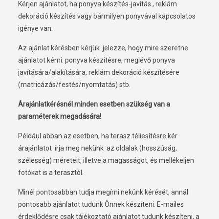
Kérjen ajánlatot, ha ponyva készítés-javítás , reklám
dekoráció készítés vagy bármilyen ponyvával kapcsolatos
igénye van.
Az ajánlat kérésben kérjük jelezze, hogy mire szeretne
ajánlatot kérni: ponyva készítésre, meglévő ponyva
javítására/alakítására, reklám dekoráció készítésére
(matricázás/festés/nyomtatás) stb.
Árajánlatkérésnél minden esetben szükség van a
paraméterek megadására!
Például abban az esetben, ha terasz téliesítésre kér
árajánlatot írja meg nekünk az oldalak (hosszúság,
szélesség) méreteit, illetve a magasságot, és mellékeljen
fotókat is a terasztól.
Minél pontosabban tudja megírni nekünk kérését, annál
pontosabb ajánlatot tudunk Önnek készíteni. E-mailes
érdeklődésre csak tájékoztató ajánlatot tudunk készíteni, a