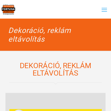
Dekoráció, reklám
eltávolítás
DEKORÁCIÓ, REKLÁM
ELTÁVOLÍTÁS