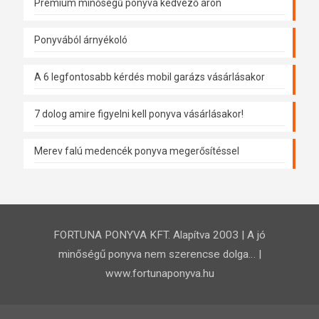
Prémium minőségű ponyva kedvező áron
Ponyvából árnyékoló
A 6 legfontosabb kérdés mobil garázs vásárlásakor
7 dolog amire figyelni kell ponyva vásárlásakor!
Merev falú medencék ponyva megerősítéssel
FORTUNA PONYVA KFT. Alapítva 2003 | A jó
minőségű ponyva nem szerencse dolga… |
www.fortunaponyva.hu