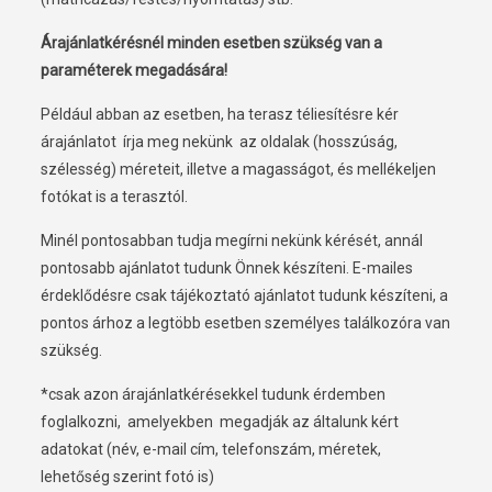
Árajánlatkérésnél minden esetben szükség van a
paraméterek megadására!
Például abban az esetben, ha terasz téliesítésre kér
árajánlatot írja meg nekünk az oldalak (hosszúság,
szélesség) méreteit, illetve a magasságot, és mellékeljen
fotókat is a terasztól.
Minél pontosabban tudja megírni nekünk kérését, annál
pontosabb ajánlatot tudunk Önnek készíteni. E-mailes
érdeklődésre csak tájékoztató ajánlatot tudunk készíteni, a
pontos árhoz a legtöbb esetben személyes találkozóra van
szükség.
*csak azon árajánlatkérésekkel tudunk érdemben
foglalkozni, amelyekben megadják az általunk kért
adatokat (név, e-mail cím, telefonszám, méretek,
lehetőség szerint fotó is)