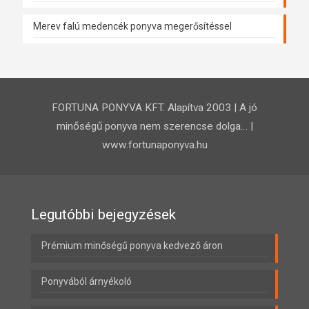
Merev falú medencék ponyva megerősítéssel
FORTUNA PONYVA KFT. Alapítva 2003 | A jó
minőségű ponyva nem szerencse dolga… |
www.fortunaponyva.hu
Legutóbbi bejegyzések
Prémium minőségű ponyva kedvező áron
Ponyvából árnyékoló