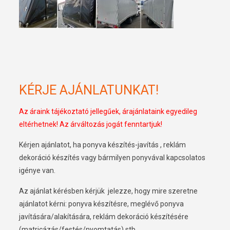
KÉRJE AJÁNLATUNKAT!
Az áraink tájékoztató jellegűek, árajánlataink egyedileg
eltérhetnek! Az árváltozás jogát fenntartjuk!
Kérjen ajánlatot, ha ponyva készítés-javítás , reklám
dekoráció készítés vagy bármilyen ponyvával kapcsolatos
igénye van.
Az ajánlat kérésben kérjük jelezze, hogy mire szeretne
ajánlatot kérni: ponyva készítésre, meglévő ponyva
javítására/alakítására, reklám dekoráció készítésére
(matricázás/festés/nyomtatás) stb.