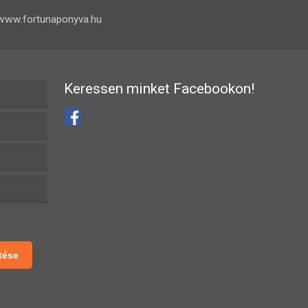
www.fortunaponyva.hu
Keressen minket Facebookon!
tése