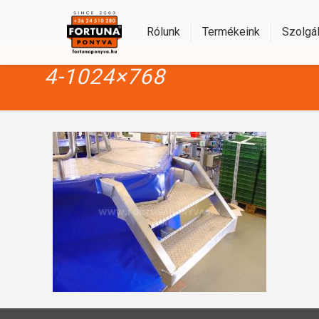
Rólunk
Termékeink
Szolgál
4-1024×768