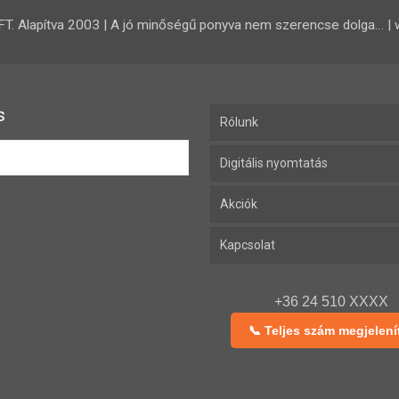
 Alapítva 2003 | A jó minőségű ponyva nem szerencse dolga… | 
s
Rólunk
Digitális nyomtatás
Akciók
Kapcsolat
+36 24 510 XXXX
📞 Teljes szám megjelení