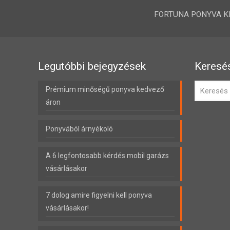
FORTUNA PONYVA KFT.
Legutóbbi bejegyzések
Keresé
Prémium minőségű ponyva kedvező
áron
Ponyvából árnyékoló
A 6 legfontosabb kérdés mobil garázs
vásárlásakor
7 dolog amire figyelni kell ponyva
vásárlásakor!