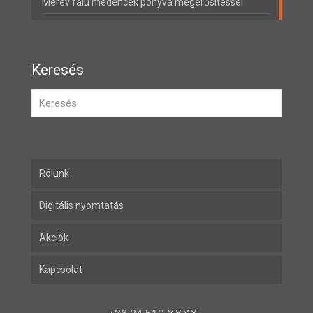
Merev falú medencék ponyva megerősítéssel
Keresés
Rólunk
Digitális nyomtatás
Akciók
Kapcsolat