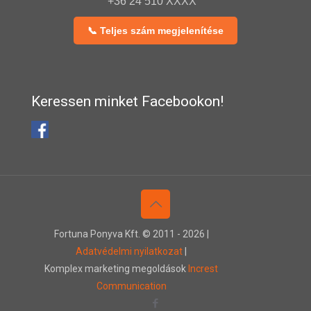
+36 24 510 XXXX
📞 Teljes szám megjelenítése
Keressen minket Facebookon!
Fortuna Ponyva Kft. © 2011 -
2026 |
Adatvédelmi nyilatkozat
|
Komplex marketing megoldások
Increst
Communication