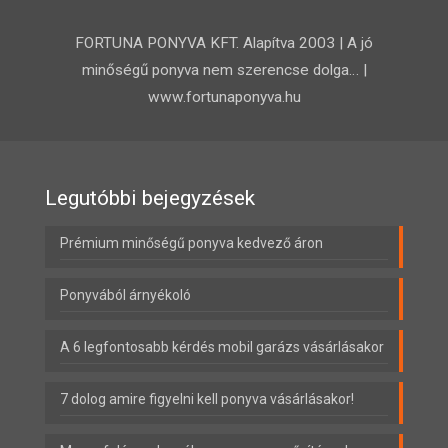
FORTUNA PONYVA KFT. Alapítva 2003 | A jó
minőségű ponyva nem szerencse dolga… |
www.fortunaponyva.hu
Legutóbbi bejegyzések
Prémium minőségű ponyva kedvező áron
Ponyvából árnyékoló
A 6 legfontosabb kérdés mobil garázs vásárlásakor
7 dolog amire figyelni kell ponyva vásárlásakor!