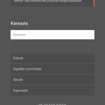
Merev falú medencék ponyva megerősítéssel
Keresés
Rólunk
Digitális nyomtatás
Akciók
Kapcsolat