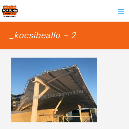
_kocsibeallo – 2