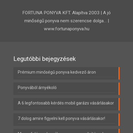
FORTUNA PONYVA KFT. Alapítva 2003 | A jó
minőségű ponyva nem szerencse dolga… |
www.fortunaponyva.hu
Legutóbbi bejegyzések
Prémium minőségű ponyva kedvező áron
Ponyvából árnyékoló
A 6 legfontosabb kérdés mobil garázs vásárlásakor
7 dolog amire figyelni kell ponyva vásárlásakor!