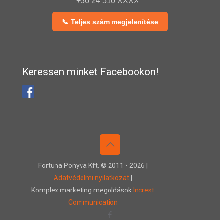
+36 24 510 XXXX
📞 Teljes szám megjelenítése
Keressen minket Facebookon!
Fortuna Ponyva Kft. © 2011 -
2026 |
Adatvédelmi nyilatkozat
|
Komplex marketing megoldások
Increst
Communication