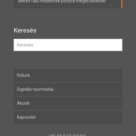
Merev falú medencék ponyva megerősítéssel
Keresés
Rólunk
Digitális nyomtatás
Akciók
Kapcsolat