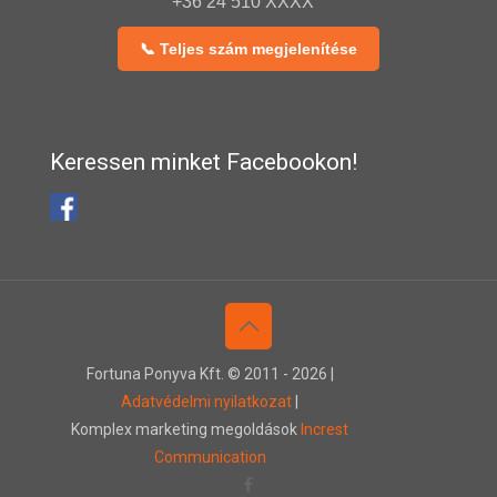
+36 24 510 XXXX
📞 Teljes szám megjelenítése
Keressen minket Facebookon!
Fortuna Ponyva Kft. © 2011 -
2026 |
Adatvédelmi nyilatkozat
|
Komplex marketing megoldások
Increst
Communication