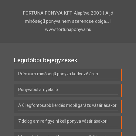
FORTUNA PONYVA KFT. Alapítva 2003 | A jó
minőségű ponyva nem szerencse dolga… |
www.fortunaponyva.hu
Legutóbbi bejegyzések
Prémium minőségű ponyva kedvező áron
Ponyvából árnyékoló
A 6 legfontosabb kérdés mobil garázs vásárlásakor
7 dolog amire figyelni kell ponyva vásárlásakor!