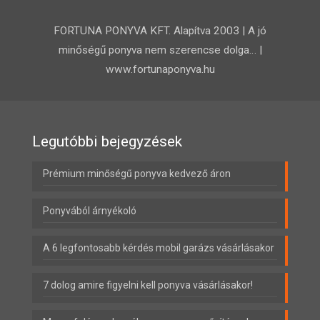
FORTUNA PONYVA KFT. Alapítva 2003 | A jó
minőségű ponyva nem szerencse dolga… |
www.fortunaponyva.hu
Legutóbbi bejegyzések
Prémium minőségű ponyva kedvező áron
Ponyvából árnyékoló
A 6 legfontosabb kérdés mobil garázs vásárlásakor
7 dolog amire figyelni kell ponyva vásárlásakor!