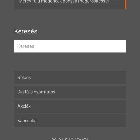
Merev falú medencék ponyva megerősítéssel
Keresés
Rólunk
Digitális nyomtatás
Akciók
Kapcsolat