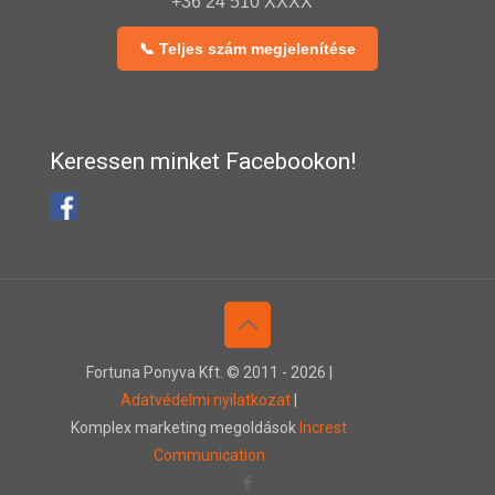
+36 24 510 XXXX
📞 Teljes szám megjelenítése
Keressen minket Facebookon!
Fortuna Ponyva Kft. © 2011 -
2026 |
Adatvédelmi nyilatkozat
|
Komplex marketing megoldások
Increst
Communication