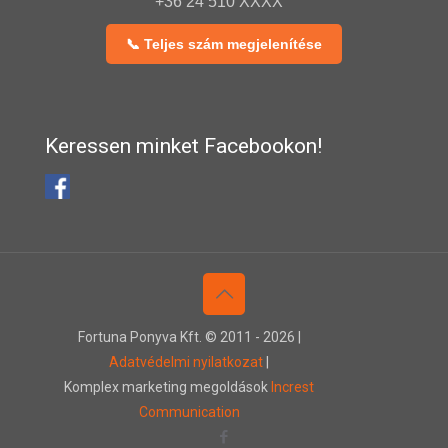
+36 24 510 XXXX
📞 Teljes szám megjelenítése
Keressen minket Facebookon!
Fortuna Ponyva Kft. © 2011 -
2026 |
Adatvédelmi nyilatkozat
|
Komplex marketing megoldások
Increst
Communication