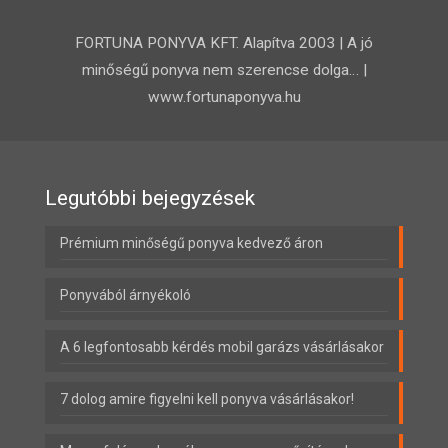
FORTUNA PONYVA KFT. Alapítva 2003 | A jó
minőségű ponyva nem szerencse dolga… |
www.fortunaponyva.hu
Legutóbbi bejegyzések
Prémium minőségű ponyva kedvező áron
Ponyvából árnyékoló
A 6 legfontosabb kérdés mobil garázs vásárlásakor
7 dolog amire figyelni kell ponyva vásárlásakor!