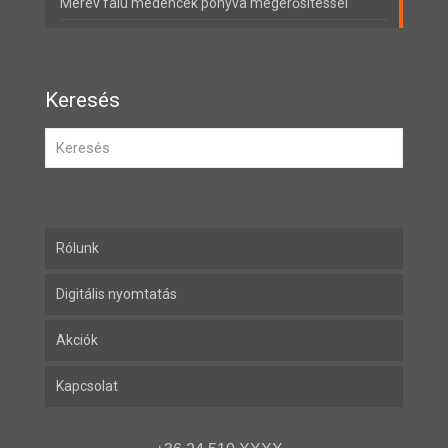
Merev falú medencék ponyva megerősítéssel
Keresés
Rólunk
Digitális nyomtatás
Akciók
Kapcsolat