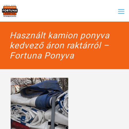
Használt kamion ponyva
kedvező áron raktárról –
Fortuna Ponyva