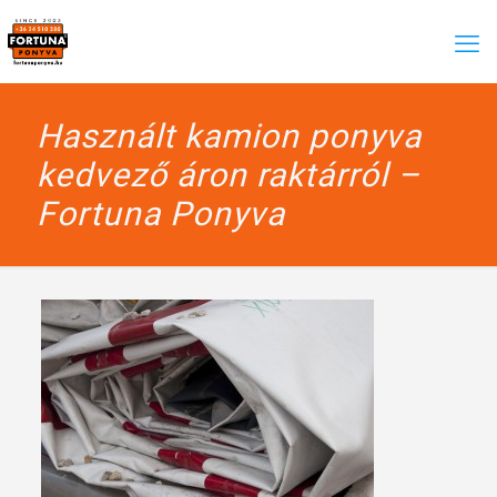
Használt kamion ponyva
kedvező áron raktárról –
Fortuna Ponyva