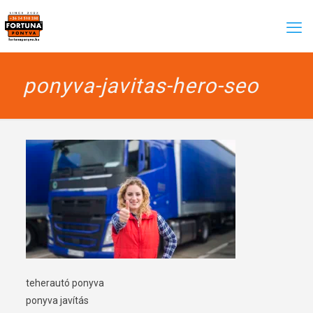
ponyva-javitas-hero-seo
teherautó ponyva
ponyva javítás