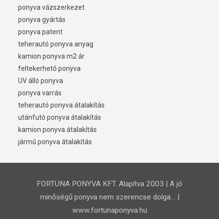
ponyva vázszerkezet
ponyva gyártás
ponyva patent
teherautó ponyva anyag
kamion ponyva m2 ár
feltekerhető ponyva
UV álló ponyva
ponyva varrás
teherautó ponyva átalakítás
utánfutó ponyva átalakítás
kamion ponyva átalakítás
jármű ponyva átalakítás
FORTUNA PONYVA KFT. Alapítva 2003 | A jó
minőségű ponyva nem szerencse dolga… |
www.fortunaponyva.hu