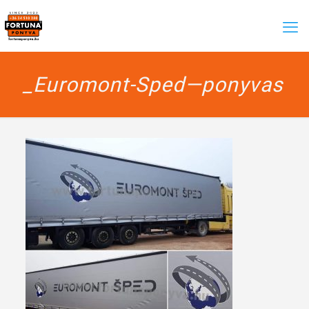
_Euromont-Sped—ponyvas