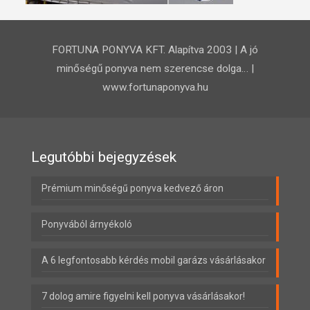
FORTUNA PONYVA KFT. Alapítva 2003 | A jó
minőségű ponyva nem szerencse dolga… |
www.fortunaponyva.hu
Legutóbbi bejegyzések
Prémium minőségű ponyva kedvező áron
Ponyvából árnyékoló
A 6 legfontosabb kérdés mobil garázs vásárlásakor
7 dolog amire figyelni kell ponyva vásárlásakor!