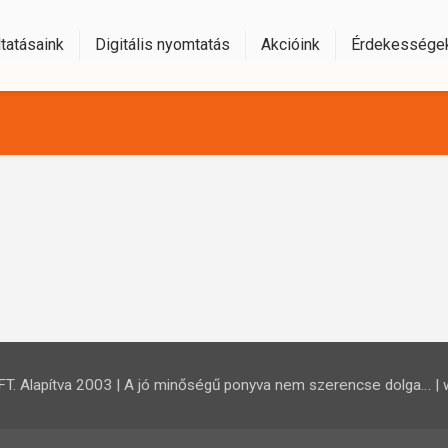
tatásaink
Digitális nyomtatás
Akcióink
Érdekessége
 Alapítva 2003 | A jó minőségű ponyva nem szerencse dolga… | 