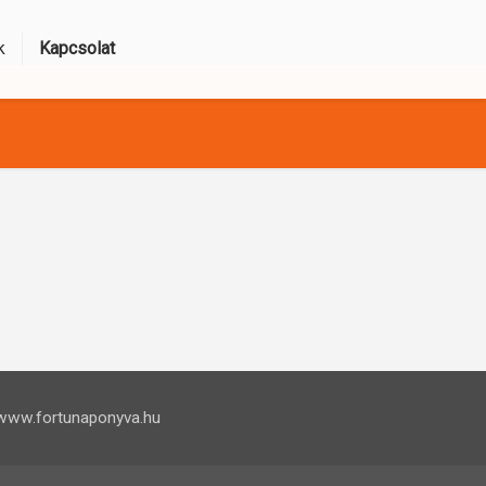
k
Kapcsolat
www.fortunaponyva.hu