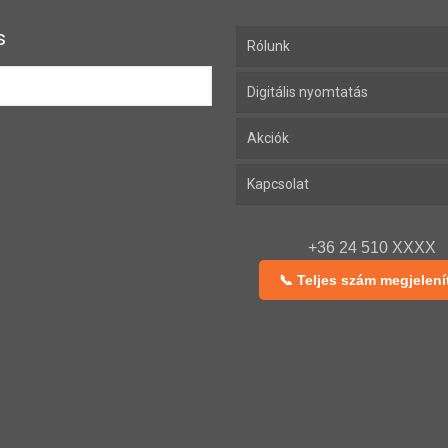
s
Rólunk
Digitális nyomtatás
Akciók
Kapcsolat
+36 24 510 XXXX
📞 Teljes szám megjelení