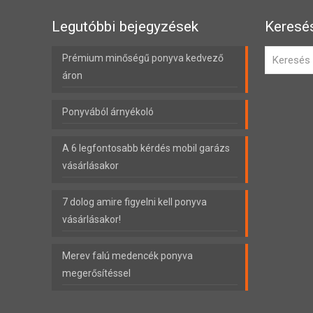
Legutóbbi bejegyzések
Keresé
Prémium minőségű ponyva kedvező
áron
Ponyvából árnyékoló
A 6 legfontosabb kérdés mobil garázs
vásárlásakor
7 dolog amire figyelni kell ponyva
vásárlásakor!
Merev falú medencék ponyva
megerősítéssel