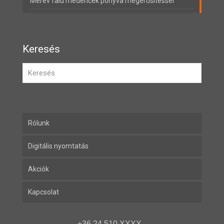
Merev falú medencék ponyva megerősítéssel
Keresés
Rólunk
Digitális nyomtatás
Akciók
Kapcsolat
+36 24 510 XXXX