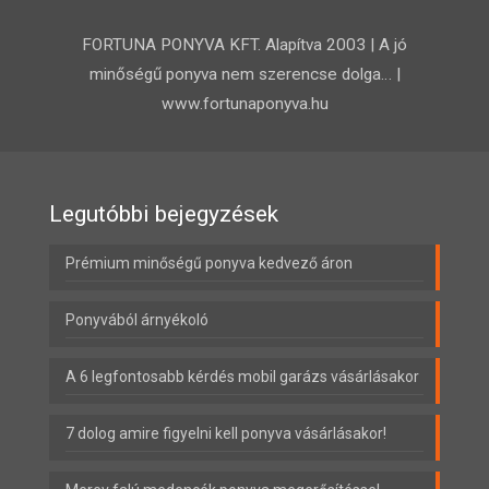
FORTUNA PONYVA KFT. Alapítva 2003 | A jó
minőségű ponyva nem szerencse dolga… |
www.fortunaponyva.hu
Legutóbbi bejegyzések
Prémium minőségű ponyva kedvező áron
Ponyvából árnyékoló
A 6 legfontosabb kérdés mobil garázs vásárlásakor
7 dolog amire figyelni kell ponyva vásárlásakor!