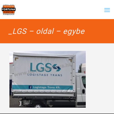
_LGS – oldal – egybe