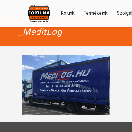
Rólunk
Termékeink
Szolgál
_MeditLog