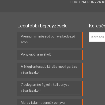
FORTUNA PONYVA KFT.
Legutóbbi bejegyzések
Keresé
Prémium minőségű ponyva kedvező
áron
Ponyvából árnyékoló
A 6 legfontosabb kérdés mobil garázs
vásárlásakor
7 dolog amire figyelni kell ponyva
vásárlásakor!
Merev falú medencék ponyva