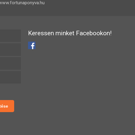
www.fortunaponyva.hu
Keressen minket Facebookon!
tése