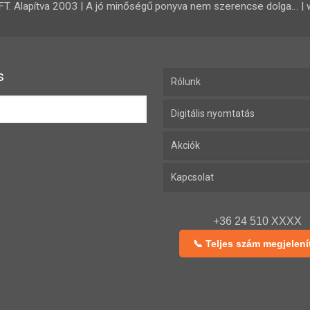
 Alapítva 2003 | A jó minőségű ponyva nem szerencse dolga… | 
s
Rólunk
Digitális nyomtatás
Akciók
Kapcsolat
+36 24 510 XXXX
📞 Teljes szám megjelení