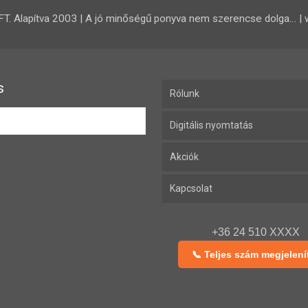
 Alapítva 2003 | A jó minőségű ponyva nem szerencse dolga… | 
s
Rólunk
Digitális nyomtatás
Akciók
Kapcsolat
+36 24 510 XXXX
📞 Teljes szám megjelení