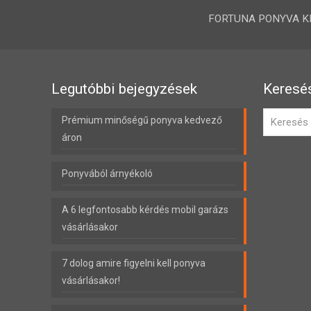
FORTUNA PONYVA KFT.
Legutóbbi bejegyzések
Keresé
Prémium minőségű ponyva kedvező
áron
Ponyvából árnyékoló
A 6 legfontosabb kérdés mobil garázs
vásárlásakor
7 dolog amire figyelni kell ponyva
vásárlásakor!