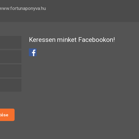
www.fortunaponyva.hu
Keressen minket Facebookon!
tése