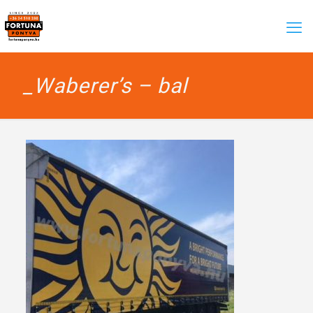
_Waberer’s – bal