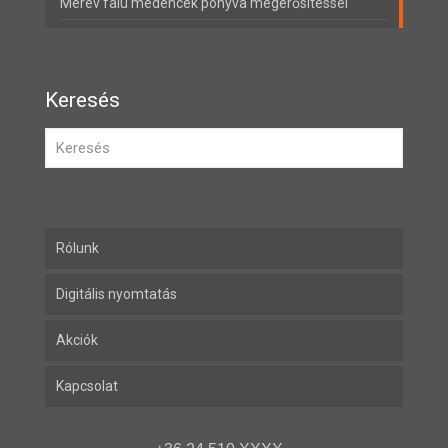
Merev falú medencék ponyva megerősítéssel
Keresés
Rólunk
Digitális nyomtatás
Akciók
Kapcsolat