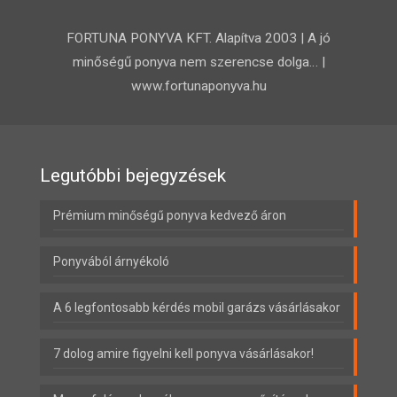
FORTUNA PONYVA KFT. Alapítva 2003 | A jó
minőségű ponyva nem szerencse dolga… |
www.fortunaponyva.hu
Legutóbbi bejegyzések
Prémium minőségű ponyva kedvező áron
Ponyvából árnyékoló
A 6 legfontosabb kérdés mobil garázs vásárlásakor
7 dolog amire figyelni kell ponyva vásárlásakor!