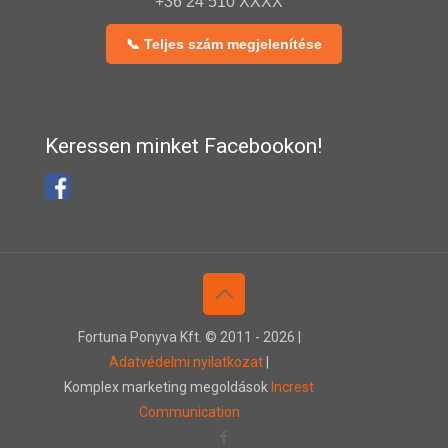
+36 24 510 XXXX
📞 Teljes szám megjelenítése
Keressen minket Facebookon!
Fortuna Ponyva Kft. © 2011 -
2026 |
Adatvédelmi nyilatkozat
|
Komplex marketing megoldások
Increst
Communication