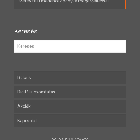
Merev falú medencék ponyva megerősítéssel
Keresés
Rólunk
Digitális nyomtatás
Akciók
Kapcsolat