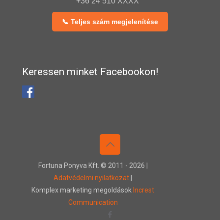
+36 24 510 XXXX
📞 Teljes szám megjelenítése
Keressen minket Facebookon!
Fortuna Ponyva Kft. © 2011 -
2026 |
Adatvédelmi nyilatkozat
|
Komplex marketing megoldások
Increst
Communication