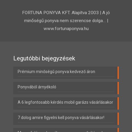
FORTUNA PONYVA KFT. Alapítva 2003 | A jó
minőségű ponyva nem szerencse dolga… |
www.fortunaponyva.hu
Legutóbbi bejegyzések
Prémium minőségű ponyva kedvező áron
Ponyvából árnyékoló
A 6 legfontosabb kérdés mobil garázs vásárlásakor
7 dolog amire figyelni kell ponyva vásárlásakor!