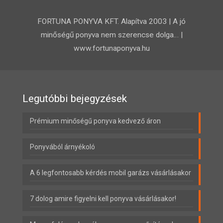
FORTUNA PONYVA KFT. Alapítva 2003 | A jó
minőségű ponyva nem szerencse dolga… |
www.fortunaponyva.hu
Legutóbbi bejegyzések
Prémium minőségű ponyva kedvező áron
Ponyvából árnyékoló
A 6 legfontosabb kérdés mobil garázs vásárlásakor
7 dolog amire figyelni kell ponyva vásárlásakor!