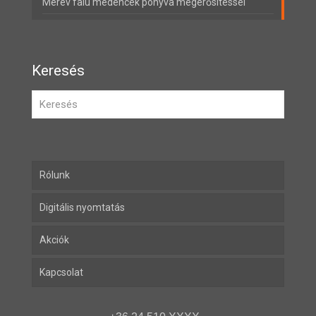
Merev falú medencék ponyva megerősítéssel
Keresés
Rólunk
Digitális nyomtatás
Akciók
Kapcsolat