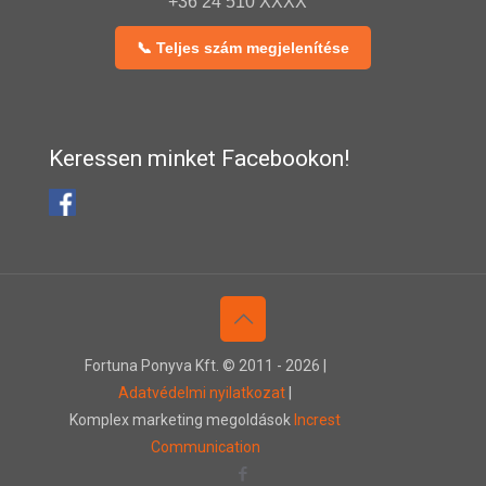
+36 24 510 XXXX
📞 Teljes szám megjelenítése
Keressen minket Facebookon!
Fortuna Ponyva Kft. © 2011 -
2026 |
Adatvédelmi nyilatkozat
|
Komplex marketing megoldások
Increst
Communication