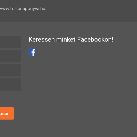
www.fortunaponyva.hu
Keressen minket Facebookon!
tése