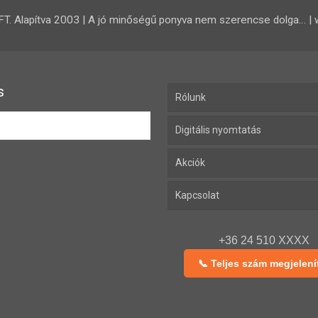
 Alapítva 2003 | A jó minőségű ponyva nem szerencse dolga… | 
s
Rólunk
Digitális nyomtatás
Akciók
Kapcsolat
+36 24 510 XXXX
📞 Teljes szám megjelení