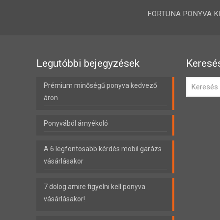
FORTUNA PONYVA KFT.
Legutóbbi bejegyzések
Keresé
Prémium minőségű ponyva kedvező
áron
Ponyvából árnyékoló
A 6 legfontosabb kérdés mobil garázs
vásárlásakor
7 dolog amire figyelni kell ponyva
vásárlásakor!