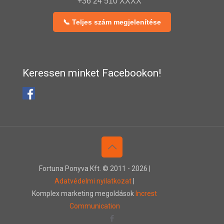
+36 24 510 XXXX
📞 Teljes szám megjelenítése
Keressen minket Facebookon!
Fortuna Ponyva Kft. © 2011 -
2026 |
Adatvédelmi nyilatkozat
|
Komplex marketing megoldások
Increst
Communication