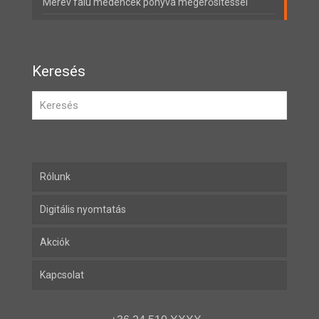
Merev falú medencék ponyva megerősítéssel
Keresés
Rólunk
Digitális nyomtatás
Akciók
Kapcsolat