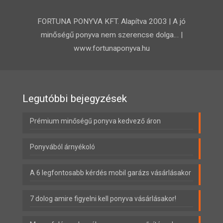
FORTUNA PONYVA KFT. Alapítva 2003 | A jó
minőségű ponyva nem szerencse dolga… |
www.fortunaponyva.hu
Legutóbbi bejegyzések
Prémium minőségű ponyva kedvező áron
Ponyvából árnyékoló
A 6 legfontosabb kérdés mobil garázs vásárlásakor
7 dolog amire figyelni kell ponyva vásárlásakor!