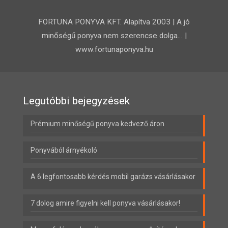
FORTUNA PONYVA KFT. Alapítva 2003 | A jó
minőségű ponyva nem szerencse dolga… |
www.fortunaponyva.hu
Legutóbbi bejegyzések
Prémium minőségű ponyva kedvező áron
Ponyvából árnyékoló
A 6 legfontosabb kérdés mobil garázs vásárlásakor
7 dolog amire figyelni kell ponyva vásárlásakor!