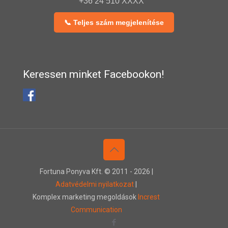
+36 24 510 XXXX
📞 Teljes szám megjelenítése
Keressen minket Facebookon!
Fortuna Ponyva Kft. © 2011 -
2026 |
Adatvédelmi nyilatkozat
|
Komplex marketing megoldások
Increst
Communication