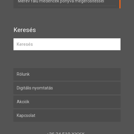
Merev falú medencék ponyva megerősítéssel
Keresés
Rólunk
Digitális nyomtatás
Akciók
Kapcsolat