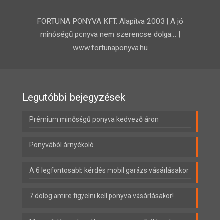
FORTUNA PONYVA KFT. Alapítva 2003 | A jó
minőségű ponyva nem szerencse dolga… |
www.fortunaponyva.hu
Legutóbbi bejegyzések
Prémium minőségű ponyva kedvező áron
Ponyvából árnyékoló
A 6 legfontosabb kérdés mobil garázs vásárlásakor
7 dolog amire figyelni kell ponyva vásárlásakor!