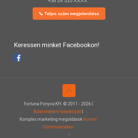
+36 24 510 XXXX
📞 Teljes szám megjelenítése
Keressen minket Facebookon!
Fortuna Ponyva Kft. © 2011 -
2026 |
Adatvédelmi nyilatkozat
|
Komplex marketing megoldások
Increst
Communication