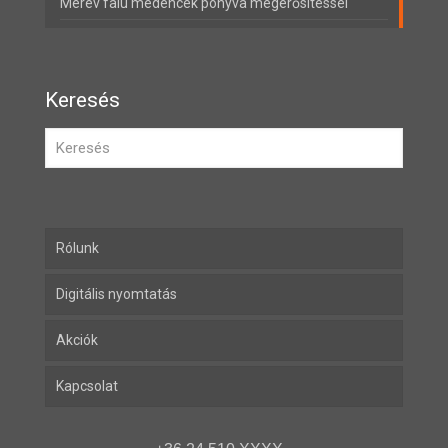
Merev falú medencék ponyva megerősítéssel
Keresés
Rólunk
Digitális nyomtatás
Akciók
Kapcsolat