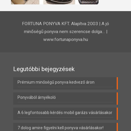
FORTUNA PONYVA KFT. Alapítva 2003 | A jó
minőségű ponyva nem szerencse dolga… |
www.fortunaponyva.hu
Legutóbbi bejegyzések
Prémium minőségű ponyva kedvező áron
Ponyvából árnyékoló
A 6 legfontosabb kérdés mobil garázs vásárlásakor
7 dolog amire figyelni kell ponyva vásárlásakor!