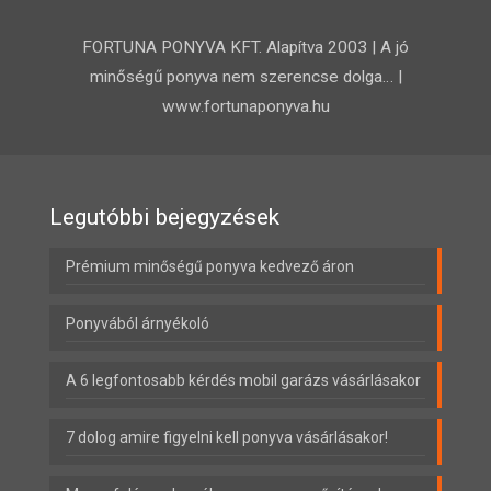
FORTUNA PONYVA KFT. Alapítva 2003 | A jó
minőségű ponyva nem szerencse dolga… |
www.fortunaponyva.hu
Legutóbbi bejegyzések
Prémium minőségű ponyva kedvező áron
Ponyvából árnyékoló
A 6 legfontosabb kérdés mobil garázs vásárlásakor
7 dolog amire figyelni kell ponyva vásárlásakor!