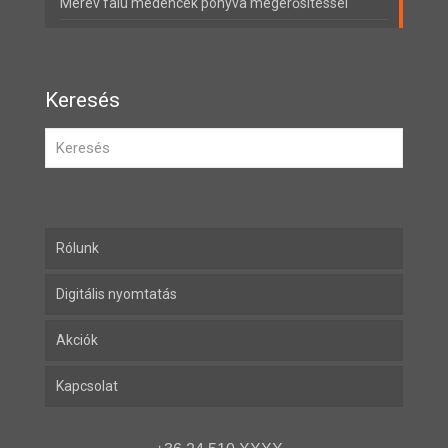
Merev falú medencék ponyva megerősítéssel
Keresés
Rólunk
Digitális nyomtatás
Akciók
Kapcsolat