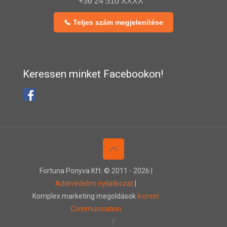
+36 24 510 XXXX
📞 Teljes szám megjelenítése
Keressen minket Facebookon!
Fortuna Ponyva Kft. © 2011 -
2026 |
Adatvédelmi nyilatkozat
|
Komplex marketing megoldások
Increst
Communication