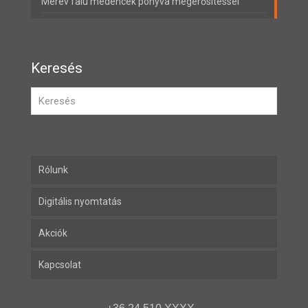
Merev falú medencék ponyva megerősítéssel
Keresés
Rólunk
Digitális nyomtatás
Akciók
Kapcsolat