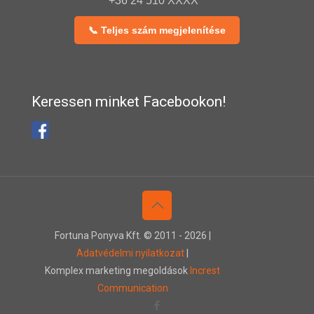
+36 24 510 XXXX
📞 Teljes szám megjelenítése
Keressen minket Facebookon!
Fortuna Ponyva Kft. © 2011 -
2026 |
Adatvédelmi nyilatkozat
|
Komplex marketing megoldások
Increst
Communication