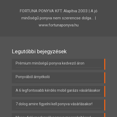
FORTUNA PONYVA KFT. Alapítva 2003 | A jó
minőségű ponyva nem szerencse dolga… |
www.fortunaponyva.hu
Legutóbbi bejegyzések
Prémium minőségű ponyva kedvező áron
Ponyvából árnyékoló
A 6 legfontosabb kérdés mobil garázs vásárlásakor
7 dolog amire figyelni kell ponyva vásárlásakor!