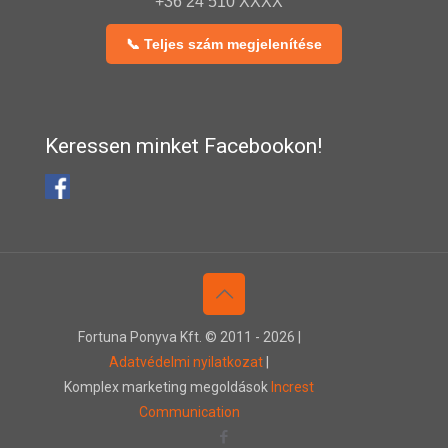
+36 24 510 XXXX
📞 Teljes szám megjelenítése
Keressen minket Facebookon!
Fortuna Ponyva Kft. © 2011 -
2026 |
Adatvédelmi nyilatkozat
|
Komplex marketing megoldások
Increst
Communication