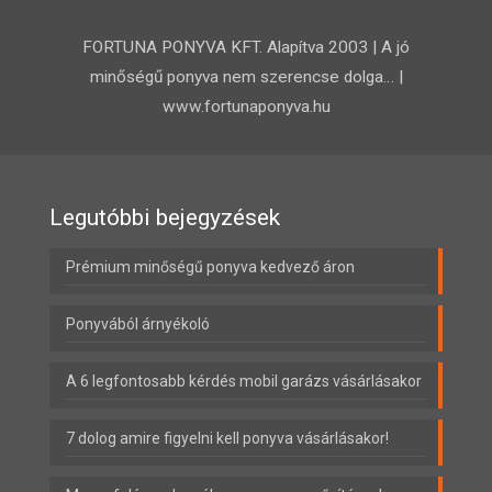
FORTUNA PONYVA KFT. Alapítva 2003 | A jó
minőségű ponyva nem szerencse dolga… |
www.fortunaponyva.hu
Legutóbbi bejegyzések
Prémium minőségű ponyva kedvező áron
Ponyvából árnyékoló
A 6 legfontosabb kérdés mobil garázs vásárlásakor
7 dolog amire figyelni kell ponyva vásárlásakor!