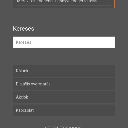
Merev falú medencék ponyva megerősítéssel
Keresés
Rólunk
Digitális nyomtatás
Akciók
Kapcsolat