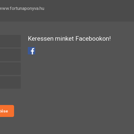
www.fortunaponyva.hu
Keressen minket Facebookon!
tése