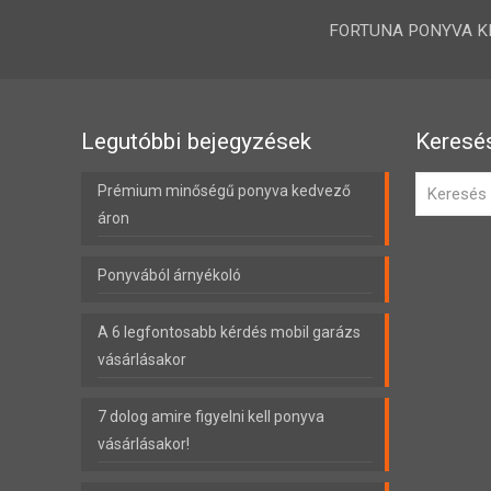
FORTUNA PONYVA KFT.
Legutóbbi bejegyzések
Keresé
Prémium minőségű ponyva kedvező
áron
Ponyvából árnyékoló
A 6 legfontosabb kérdés mobil garázs
vásárlásakor
7 dolog amire figyelni kell ponyva
vásárlásakor!