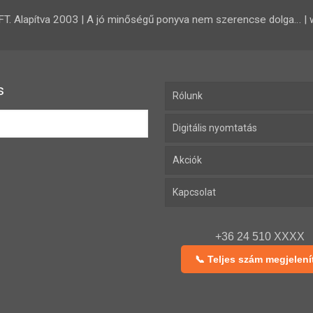
 Alapítva 2003 | A jó minőségű ponyva nem szerencse dolga… | 
s
Rólunk
Digitális nyomtatás
Akciók
Kapcsolat
+36 24 510 XXXX
📞 Teljes szám megjelení