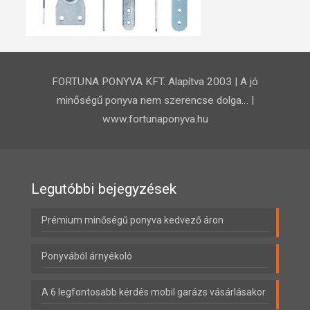
FORTUNA PONYVA KFT. Alapítva 2003 | A jó
minőségű ponyva nem szerencse dolga… |
www.fortunaponyva.hu
Legutóbbi bejegyzések
Prémium minőségű ponyva kedvező áron
Ponyvából árnyékoló
A 6 legfontosabb kérdés mobil garázs vásárlásakor